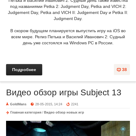
Петька и Василий Иванович 2: Судный день также известна
под названиями Petka 2: Judgment Day, Petka and VICH 2:
Judgement Day, Petka and VICH II: Judgement Day и Petka II:
Judgment Day.
В скором будущем планируется выпустить игру на iOS во
всем мире. Релиз Петька и Василий Иванович 2: Судный
день уже состоялся на Windows PC в России.
Подробнее
38
Видео обзор игры Subject 13
GoldMans
28-05-2015, 14:24
2241
Главная категория
/
Видео обзор новых игр