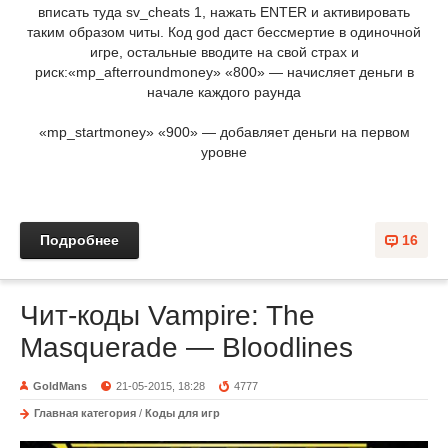
вписать туда sv_cheats 1, нажать ENTER и активировать
таким образом читы. Код god даст бессмертие в одиночной
игре, остальные вводите на свой страх и
риск:«mp_afterroundmoney» «800» — начисляет деньги в
начале каждого раунда
«mp_startmoney» «900» — добавляет деньги на первом
уровне
Подробнее
16
Чит-коды Vampire: The
Masquerade — Bloodlines
GoldMans
21-05-2015, 18:28
4777
Главная категория
/
Коды для игр