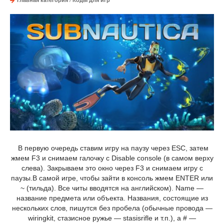
Главная категория
/
Коды для игр
В первую очередь ставим игру на паузу через ESC, затем
жмем F3 и снимаем галочку с Disable console (в самом верху
слева). Закрываем это окно через F3 и снимаем игру с
паузы.В самой игре, чтобы зайти в консоль жмем ENTER или
~ (тильда). Все читы вводятся на английском). Name —
название предмета или объекта. Названия, состоящие из
нескольких слов, пишутся без пробела (обычные провода —
wiringkit, стазисное ружье — stasisrifle и т.п.), а # —