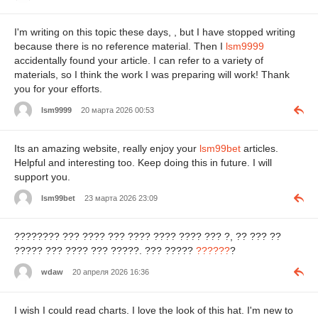
I'm writing on this topic these days, , but I have stopped writing
because there is no reference material. Then I
lsm9999
accidentally found your article. I can refer to a variety of
materials, so I think the work I was preparing will work! Thank
you for your efforts.
lsm9999
20 марта 2026 00:53
Its an amazing website, really enjoy your
lsm99bet
articles.
Helpful and interesting too. Keep doing this in future. I will
support you.
lsm99bet
23 марта 2026 23:09
???????? ??? ???? ??? ???? ???? ???? ??? ?, ?? ??? ??
????? ??? ???? ??? ?????. ??? ?????
??????
?
wdaw
20 апреля 2026 16:36
I wish I could read charts. I love the look of this hat. I'm new to