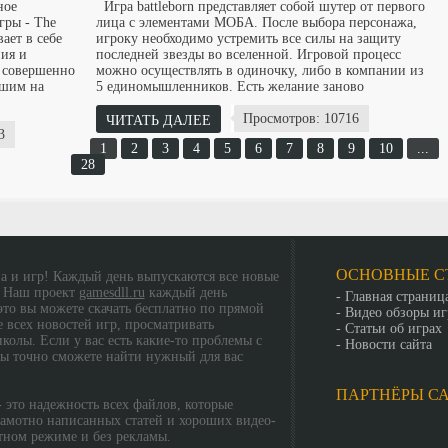
ное
Игра battleborn представляет собой шутер от первого
гры - The
лица с элементами МОБА. После выбора персонажа,
ает в себе
игроку необходимо устремить все силы на защиту
ия и
последней звезды во вселенной. Игровой процесс
ы совершенно
можно осуществлять в одиночку, либо в компании из
вшим на
5 единомышленников. Есть желание заново
Просмотров: 10716
ЧИТАТЬ ДАЛЕЕ
3
1
2
3
4
5
6
7
8
9
10
...
28
ОСНОВНЫЕ С
 и игр! Каждый день выпускаются все новые
. Наш проект
gamesdll.ru
каждый день
-
Главная страниц
 это вы можете скачать бесплатно по прямой
-
Видео обзоры иг
е всех
новостей игр
, просматривать
-
Статьи об играх
колы. Если у вас есть какие-то проблемы с
-
Новости сайта
вы точно сможете найти нужный для вас
ПАРТНЁРЫ С
 это надежность всех файлов, которые
рамотно написанных статей и хороших видео-
атном режиме и без рекламы.