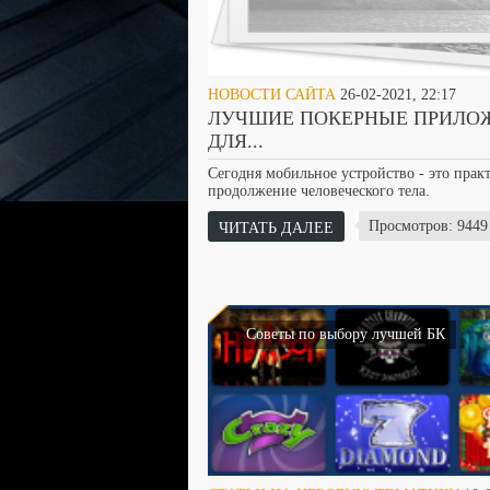
НОВОСТИ САЙТА
26-02-2021, 22:17
ЛУЧШИЕ ПОКЕРНЫЕ ПРИЛО
ДЛЯ...
Сегодня мобильное устройство - это прак
продолжение человеческого тела.
Просмотров: 9449
ЧИТАТЬ ДАЛЕЕ
Советы по выбору лучшей БК