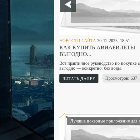
проходить игровой процесс 
свою игровую команду и игр
весь игровой процесс основ
и в реальном мире, финансо
хотелось бы. Раздобыть ден
НОВОСТИ САЙТА
20-11-2025, 18:51
КАК КУПИТЬ АВИАБИЛЕТЫ
ВЫГОДНО...
Вот практичное руководство по покупке 
выгодно — конкретно, без воды.
Просмотров: 637
ЧИТАТЬ ДАЛЕЕ
Лучшие покерные приложения для A
iOS в 2021 году