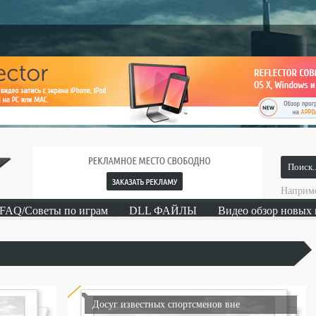
Наприме
FAQ/Советы по играм
DLL ФАЙЛЫ
Видео обзор новых 
Вопрос/ответ
Для игр и системы
Страница видео
and Theft Auto 5, игрокам
ь поиграть в ГТА 5
Досуг известных спортсменов вне
можность выбора: