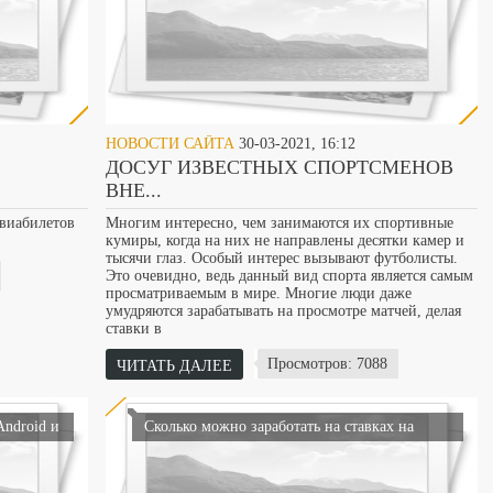
в одиночку или создать
тренировок
ать сообща. В онлайн игре
ан на добывании денег. Как
в, всегда меньше, чем
ьги можно
НОВОСТИ САЙТА
30-03-2021, 16:12
ДОСУГ ИЗВЕСТНЫХ СПОРТСМЕНОВ
ВНЕ...
авиабилетов
Многим интересно, чем занимаются их спортивные
кумиры, когда на них не направлены десятки камер и
тысячи глаз. Особый интерес вызывают футболисты.
Это очевидно, ведь данный вид спорта является самым
просматриваемым в мире. Многие люди даже
умудряются зарабатывать на просмотре матчей, делая
ставки в
Просмотров: 7088
ЧИТАТЬ ДАЛЕЕ
ndroid и
Сколько можно заработать на ставках на
спорт