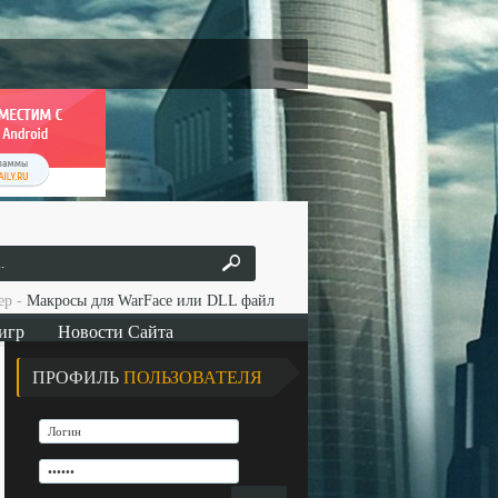
р -
Макросы для WarFace или DLL файл
игр
Новости Сайта
Сраница новостей
ПРОФИЛЬ
ПОЛЬЗОВАТЕЛЯ