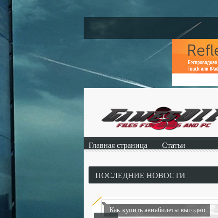
Главная страница
Статьи
Основная страница
На игровую тему
Коды к играм
ПОСЛЕДНИЕ НОВОСТИ
Промо - коды и коды
ГТА 5 онлайн
После прохождения игры Gr
предоставляется возможност
Как купить авиабилеты выгодно
онлайн. У геймера есть воз