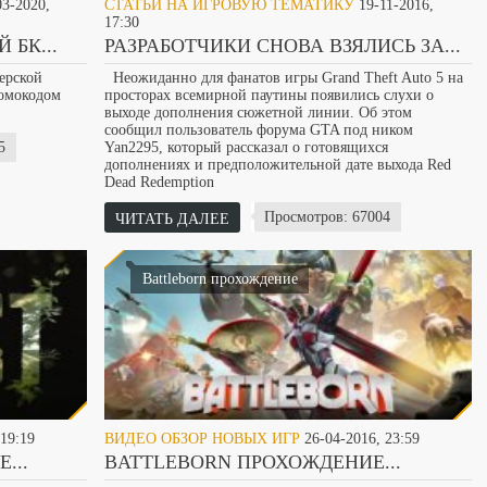
3-2020,
СТАТЬИ НА ИГРОВУЮ ТЕМАТИКУ
19-11-2016,
17:30
БК...
РАЗРАБОТЧИКИ СНОВА ВЗЯЛИСЬ ЗА...
ерской
Неожиданно для фанатов игры Grand Theft Auto 5 на
ромокодом
просторах всемирной паутины появились слухи о
выходе дополнения сюжетной линии. Об этом
сообщил пользователь форума GTA под ником
5
Yan2295, который рассказал о готовящихся
дополнениях и предположительной дате выхода Red
Dead Redemption
Просмотров: 67004
ЧИТАТЬ ДАЛЕЕ
Battleborn прохождение
19:19
ВИДЕО ОБЗОР НОВЫХ ИГР
26-04-2016, 23:59
...
BATTLEBORN ПРОХОЖДЕНИЕ...