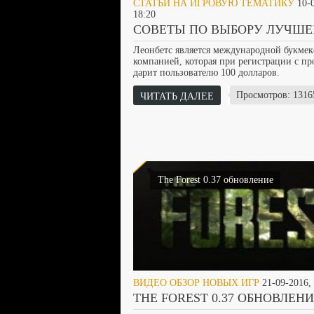
СТАТЬИ НА ИГРОВУЮ ТЕМАТИКУ
10-0
18:20
СОВЕТЫ ПО ВЫБОРУ ЛУЧШЕЙ 
Леонбетс является международной букмек
компанией, которая при регистрации с п
дарит пользователю 100 долларов.
Просмотров: 1316
ЧИТАТЬ ДАЛЕЕ
The Forest 0.37 обновление
ВИДЕО ОБЗОР НОВЫХ ИГР
21-09-2016, 
THE FOREST 0.37 ОБНОВЛЕНИЕ