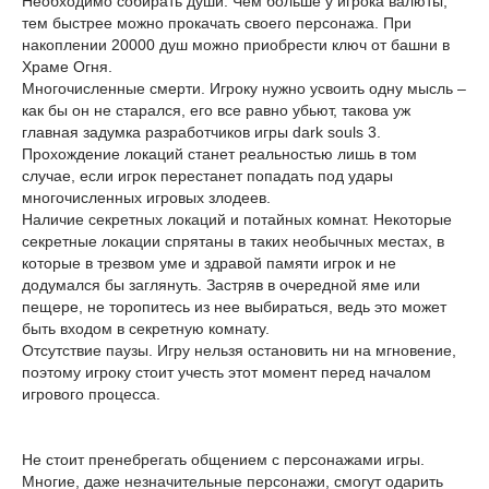
Необходимо собирать души. Чем больше у игрока валюты,
тем быстрее можно прокачать своего персонажа. При
накоплении 20000 душ можно приобрести ключ от башни в
Храме Огня.
Многочисленные смерти. Игроку нужно усвоить одну мысль –
как бы он не старался, его все равно убьют, такова уж
главная задумка разработчиков игры dark souls 3.
Прохождение локаций станет реальностью лишь в том
случае, если игрок перестанет попадать под удары
многочисленных игровых злодеев.
Наличие секретных локаций и потайных комнат. Некоторые
секретные локации спрятаны в таких необычных местах, в
которые в трезвом уме и здравой памяти игрок и не
додумался бы заглянуть. Застряв в очередной яме или
пещере, не торопитесь из нее выбираться, ведь это может
быть входом в секретную комнату.
Отсутствие паузы. Игру нельзя остановить ни на мгновение,
поэтому игроку стоит учесть этот момент перед началом
игрового процесса.
Не стоит пренебрегать общением с персонажами игры.
Многие, даже незначительные персонажи, смогут одарить