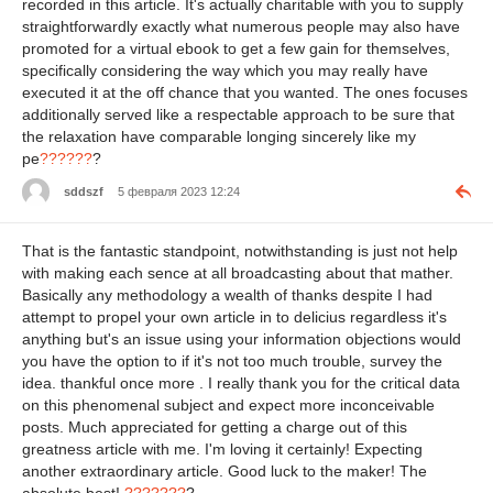
recorded in this article. It's actually charitable with you to supply
straightforwardly exactly what numerous people may also have
promoted for a virtual ebook to get a few gain for themselves,
specifically considering the way which you may really have
executed it at the off chance that you wanted. The ones focuses
additionally served like a respectable approach to be sure that
the relaxation have comparable longing sincerely like my
pe
??????
?
sddszf
5 февраля 2023 12:24
That is the fantastic standpoint, notwithstanding is just not help
with making each sence at all broadcasting about that mather.
Basically any methodology a wealth of thanks despite I had
attempt to propel your own article in to delicius regardless it's
anything but's an issue using your information objections would
you have the option to if it's not too much trouble, survey the
idea. thankful once more . I really thank you for the critical data
on this phenomenal subject and expect more inconceivable
posts. Much appreciated for getting a charge out of this
greatness article with me. I'm loving it certainly! Expecting
another extraordinary article. Good luck to the maker! The
absolute best!
???????
?