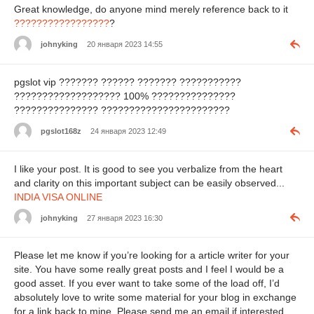
Great knowledge, do anyone mind merely reference back to it
?????????????????
?
johnyking
20 января 2023 14:55
pgslot vip ??????? ?????? ??????? ???????????
??????????????????? 100% ???????????????
??????????????? ???????????????????????
pgslot168z
24 января 2023 12:49
I like your post. It is good to see you verbalize from the heart
and clarity on this important subject can be easily observed...
INDIA VISA ONLINE
johnyking
27 января 2023 16:30
Please let me know if you’re looking for a article writer for your
site. You have some really great posts and I feel I would be a
good asset. If you ever want to take some of the load off, I’d
absolutely love to write some material for your blog in exchange
for a link back to mine. Please send me an email if interested.