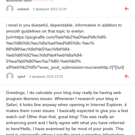
asdasd
5 февраля 2023 13:28
i revel in you dueseful, dependable, informative in addition to
smooth guidelines on that topic to evelyn.
[url=https://picgiraffe.com/%eb%b2%a0%ed%8c%85-
%ec%8b%9c%ec%8a%a4%ed%85%9c-%ec%
88%98%ec%9d%b5%ec%9d%84-
%eb%86%92%ec%9d%b4%eb%8a%94-
5%ea%b0%80%ec%a7%80-%eb%b0%
a9%eb%b2%95/?snax_post_submission=successhttp://]?[/url]
tgbrf
5 февраля 2023 13:33
Greetings, I do calculate your blog may really be having web
program likeness issues. Whenever I research your blog in
Safari, it looks fine anyway when opening in Internet Explorer, it
makes them cover issues. I basically expected to give you a fast
watch out! Other than that, great blog! This was really an
entrancing point and I fairly agree with what you have referred
to here!Hello, I have examined by far most of your posts. This
post is apparently where I got the most supportive information