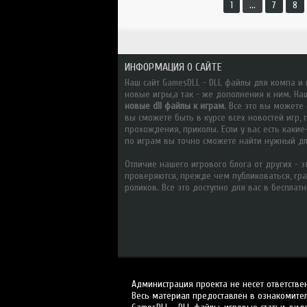
1
...
7
8
ИНФОРМАЦИЯ О САЙТЕ
Наш сайт GamesDLL - DLL файлы для компа и
новые игры,а так - же дополнения к ним. На
новые dll файлы к играм
. Все это вы можете
вы сможете быть в курсе всех
новостей игр
,
прохождения, приколы. Если у вас есть какие
по играм вы точно сможете найти нужный для
Отличие нашего игрового блога от других - 
проверяются, прежде чем публиковаться, гр
роликов. Все это доступно для вас в беспла
Администрация проекта не несет ответстве
Весь материал предоставлен в ознакомител