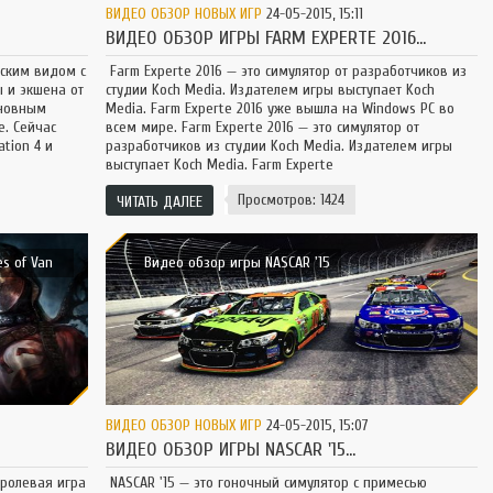
ВИДЕО ОБЗОР НОВЫХ ИГР
24-05-2015, 15:11
ВИДЕО ОБЗОР ИГРЫ FARM EXPERTE 2016...
еским видом с
Farm Experte 2016 — это симулятор от разработчиков из
 и экшена от
студии Koch Media. Издателем игры выступает Koch
сновным
Media. Farm Experte 2016 уже вышла на Windows PC во
e. Сейчас
всем мире. Farm Experte 2016 — это симулятор от
ation 4 и
разработчиков из студии Koch Media. Издателем игры
выступает Koch Media. Farm Experte
Просмотров: 1424
ЧИТАТЬ ДАЛЕЕ
s of Van
Видео обзор игры NASCAR '15
ВИДЕО ОБЗОР НОВЫХ ИГР
24-05-2015, 15:07
ВИДЕО ОБЗОР ИГРЫ NASCAR '15...
о ролевая игра
NASCAR '15 — это гоночный симулятор с примесью