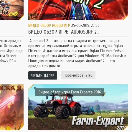
ать свою игровую команду и
 весь игровой процесс
 Как и в реальном мире,
м хотелось бы. Раздобыть
ВИДЕО ОБЗОР НОВЫХ ИГР
25-05-2015, 23:50
ВИДЕО ОБЗОР ИГРЫ AUDIOSURF 2...
месью аркады
Audiosurf 2 — это аркада с видом от третьего лица с
om. Основным
примесью музыкальной игры и экшена от студии Dylan
ment.Игра еще
Fitterer. Издателем игры выступает Dylan Fitterer.Сейчас
tra Street
идет разработка Audiosurf 2 для Windows PC, Macintosh и
ndows PC и
Linux для выпуска во всем мире. Audiosurf 2 — это
аркада с видом от
Просмотров: 2176
ЧИТАТЬ ДАЛЕЕ
Видео обзор игры Farm Experte 2016