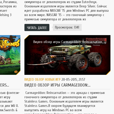
, Рогалика,
симулятора от девелоперов из студии Eutechnyx.
мастеров из
Основным издателем игры является Deep Silver. Сейчас
упает
идет разработка NASCAR '15 для Windows PC для выпуска
elsing 3
во всем мире. NASCAR '15 — это гоночный симулятор с
примесью симулятора от девелоперов из
Просмотров: 1341
ЧИТАТЬ ДАЛЕЕ
Видео обзор игры Carmageddon: Reincarnation
ВИДЕО ОБЗОР НОВЫХ ИГР
20-05-2015, 21:57
RS...
ВИДЕО ОБЗОР ИГРЫ CARMAGEDDON:...
есью фэнтези-
Carmageddon: Reincarnation — это аркада с примесью
ет игру
гоночного симулятора от девелоперов из студии
называют
Stainless Games. Основным издателем игры является
ся для Wii U.
Stainless Games.В скором будущем планируется
ли.Swords &
выпустить игру на Windows PC во всем