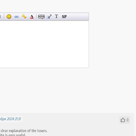
бря 2024 21:31
0
clear explanation of the issues.
ite is very useful.