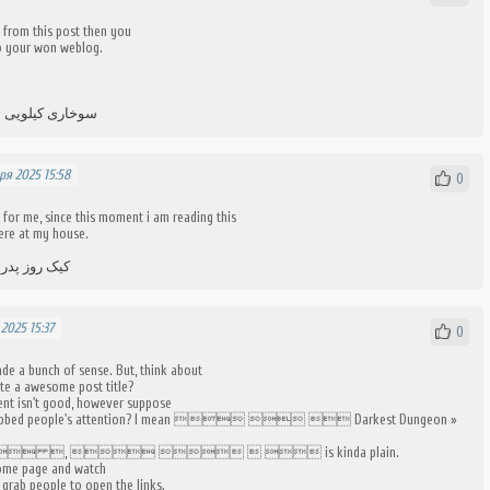
l from this post then you
o your won weblog.
سوخاری کیلویی ت
ря 2025 15:58
0
e for me, since this moment i am reading this
ere at my house.
کیک روز پدر 
2025 15:37
0
de a bunch of sense. But, think about
ate a awesome post title?
ent isn't good, however suppose
 grabbed people's attention? I mean    Darkest Dungeon »
 ,     is kinda plain.
home page and watch
o grab people to open the links.