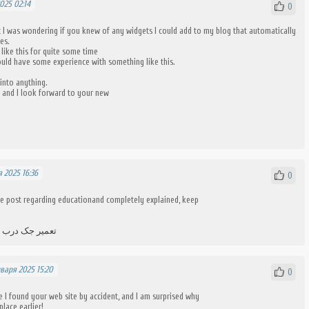
025 02:14
0
ut I was wondering if you knew of any widgets I could add to my blog that automatically
es.
 like this for quite some time
ld have some experience with something like this.
into anything.
g and I look forward to your new
 2025 16:36
0
ive post regarding educationand completely explained, keep
تعمیر جک درب پ
варя 2025 15:20
0
 I found your web site by accident, and I am surprised why
place earlier!