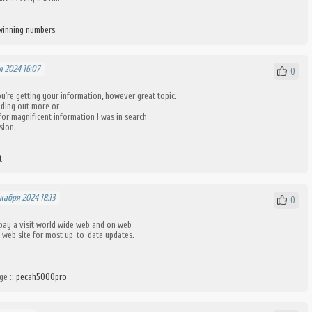
 winning numbers
я 2024 16:07
0
ou're getting your information, however great topic.
nding out more or
or magnificent information I was in search
sion.
t
кабря 2024 18:13
0
pay a visit world wide web and on web
st web site for most up-to-date updates.
ge ::
pecah5000pro