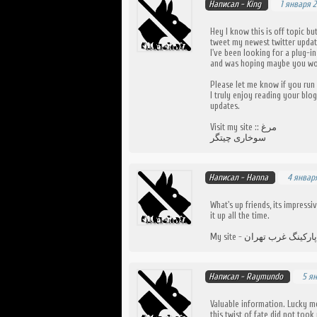
Написал -
King
1 января 2
Hey I know this is off topic b
tweet my newest twitter updat
I've been looking for a plug-in
and was hoping maybe you wou
Please let me know if you run 
I truly enjoy reading your blo
updates.
Visit my site ::
مرغ
سوخاری چیتگر
Написал -
Hanna
4 января
What's up friends, its impress
it up all the time.
My site -
ارکینگ غرب تهران
Написал -
Raymundo
5 ян
Valuable information. Lucky me
this twist of fate did not took 