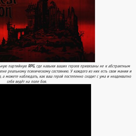
es Inc.. В некоторых кругах
стна под названиями Ken to
3 и 剣と魔法と学園モノ. Релиз
льную партийную
RPG
, где навыки ваших героев привязаны не к абстрактным
полне реальному психическому состоянию. У каждого из них есть свои мании и
, а можете наблюдать, как ваш герой постепенно сходит с ума и неадекватно
себя ведёт на поле боя.