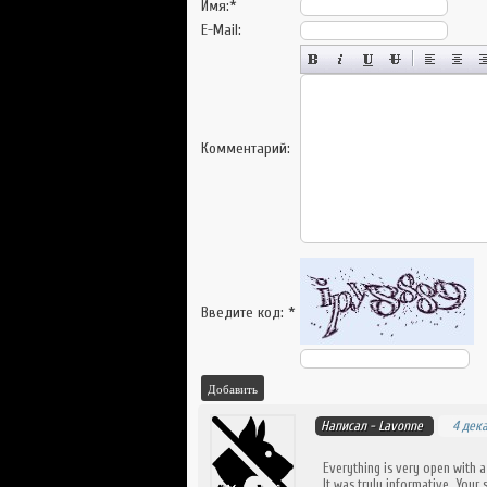
Имя:
*
E-Mail:
Комментарий:
Введите код:
*
Добавить
Написал -
Lavonne
4 дека
Everything is very open with a 
It was truly informative. Your s