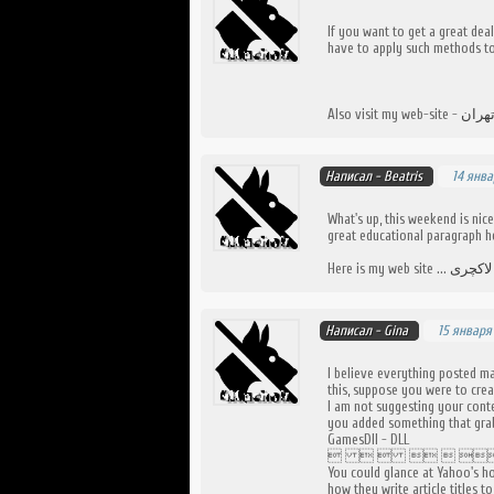
If you want to get a great dea
have to apply such methods t
Also visit my web-site -
هران
Написал -
Beatris
14 янва
What's up, this weekend is nic
great educational paragraph h
Here is my web site ...
لاکچری
Написал -
Gina
15 января 
I believe everything posted ma
this, suppose you were to cre
I am not suggesting your cont
you added something that
GamesDll - DLL
     
You could glance at Yahoo's 
how they write article titles t