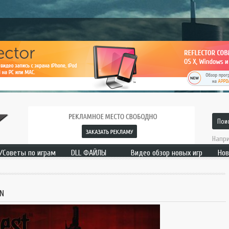
Напри
/Советы по играм
DLL ФАЙЛЫ
Видео обзор новых игр
Нов
с/ответ
Для игр и системы
Страница видео
Сран
N
of Heroes 3
вая игра с примесью игры в
тези-игры от
keyPaw Games Inc.. Издает