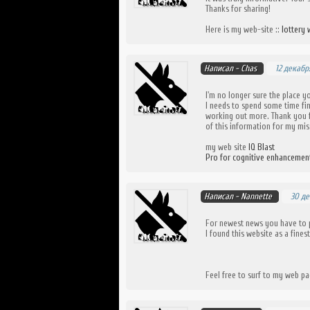
Thanks for sharing!
Here is my web-site ::
lottery
Написал -
Chas
12 декабр
I'm no longer sure the place y
I needs to spend some time fi
working out more. Thank you f
of this information for my mis
my web site
IQ Blast
Pro for cognitive enhancemen
Написал -
Nannette
30 де
For newest news you have to 
I found this website as a fine
Feel free to surf to my web pa