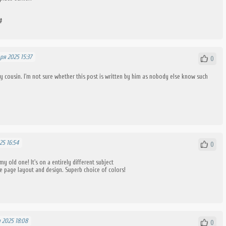
بل&#
ря 2025 15:37
0
y cousin. I'm not sure whether this post is written by him as nobody else know such
25 16:54
0
my old one! It's on a entirely different subject
e page layout and design. Superb choice of colors!
 2025 18:08
0