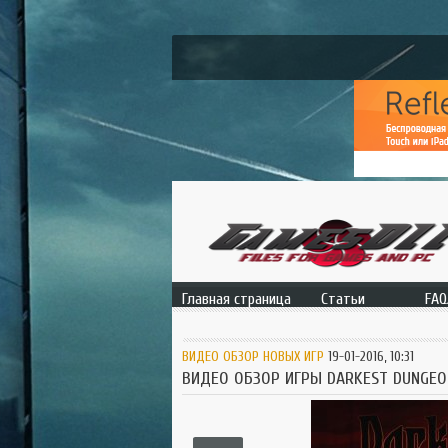
Главная страница
Статьи
FAQ
Основная страница
На игровую тему
Вопро
ВИДЕО ОБЗОР НОВЫХ ИГР
19-01-2016, 10:31
ВИДЕО ОБЗОР ИГРЫ DARKEST DUNGEO
Видео обзор игры Class 
Class of Heroes 3 — это роле
жанре аниме или манга и фэн
разработчиков из студии Mon