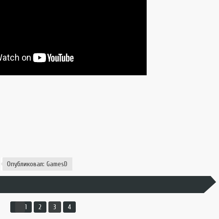
Опубликовал:
GamesD
1
2
3
4