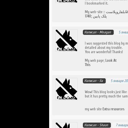
I bookmarked it.
My web-site ::
فاروپلاست
1740; پلک پایین
Написал -
Meagan
5 янва
I was suggested this blog by m
detailed about my trouble.
You are wonderful! Thanks!
My web page;
Look At
This
Написал -
Ila
5 января 20
Wow! This blog looks just like 
but it has pretty much the sam
my web site
Extra resources
Написал -
Shaun
7 января