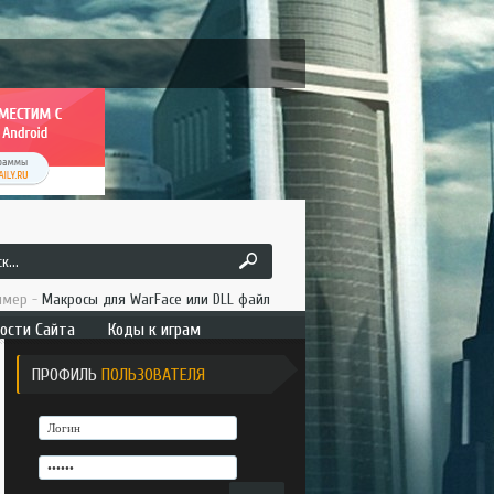
мер -
Макросы для WarFace или DLL файл
ости Сайта
Коды к играм
ица новостей
Промо - коды и коды
ПРОФИЛЬ
ПОЛЬЗОВАТЕЛЯ