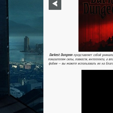
игру компания MonkeyPaw Gam
Class of Heroes 3 также изве
Mahou to Gakuen Mono. 
Class of Heroes 3 уже
Darkest Dungeon
представляет собой уника
показателям силы, ловкости, интеллекта, а в
фобии — вы можете использовать их на благо