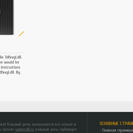
le 3dfxvgl.dll.
 we would be
 instructions
fxvgl.dll. By
ОСНОВНЫЕ СТРАН
 игр! Каждый день выпускаются все новые и
ш проект
gamesdll.ru
каждый день публикует
-
Главная страница