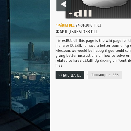
процесс в одиночку или созд
играть сообща. В онлайн игре
основан на добывании денег.
финансов, всегда меньше, че
деньги можно
ФАЙЛЫ DLL
27-01-2016, 11:03
ФАЙЛ _ISRES1033.DLL...
_isres1033.dll This page is the wiki page for t
file Isres1033.dll. To have a better community 
Files.com, we would be happy if you could con
giving better instructions on how to solve er
related to Isres1033.dll. By clicking on "Contri
files
Просмотров: 995
ЧИТАТЬ ДАЛЕЕ