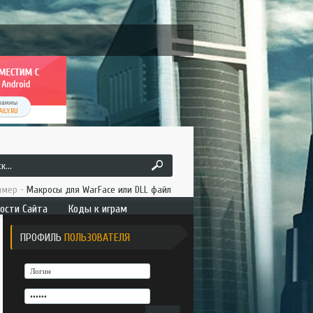
мер -
Макросы для WarFace или DLL файл
ости Сайта
Коды к играм
ица новостей
Промо - коды и коды
ПРОФИЛЬ
ПОЛЬЗОВАТЕЛЯ