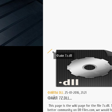
Файл 7z.dll
ФАЙЛЫ DLL
25-01-2016, 21:21
ФАЙЛ 7Z.DLL...
This page is the wiki page for the file 7z.dll.
better community on Dll-Files.com, we would b