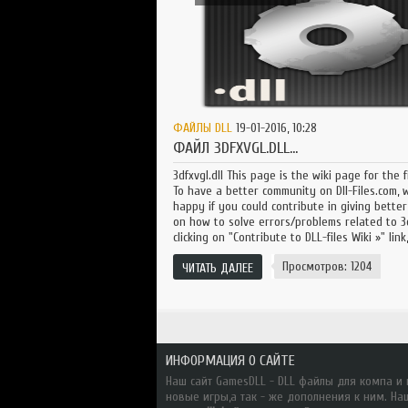
ФАЙЛЫ DLL
19-01-2016, 10:28
ФАЙЛ 3DFXVGL.DLL...
3dfxvgl.dll This page is the wiki page for the fi
To have a better community on Dll-Files.com,
happy if you could contribute in giving better
on how to solve errors/problems related to 3d
clicking on "Contribute to DLL-files Wiki »" link,
Просмотров: 1204
ЧИТАТЬ ДАЛЕЕ
ИНФОРМАЦИЯ О САЙТЕ
Наш сайт GamesDLL - DLL файлы для компа и
новые игры,а так - же дополнения к ним. На