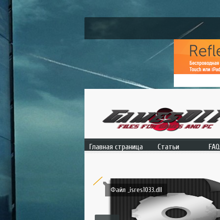
Главная страница
Статьи
FAQ
Основная страница
На игровую тему
Вопро
ГТА 5 онлайн
Файл _isres1033.dll
После прохождения игры Gran
предоставляется возможность 
геймера есть возможность в