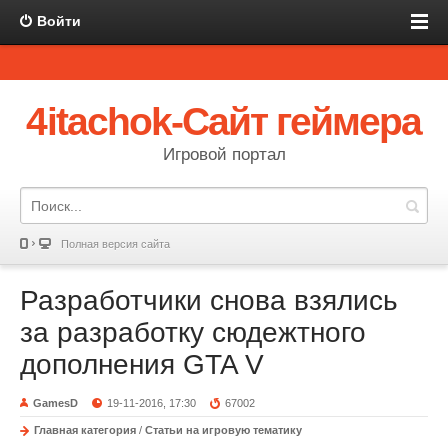
Войти
4itachok-Сайт геймера
Игровой портал
Полная версия сайта
Разработчики снова взялись
за разработку сюдежтного
дополнения GTA V
GamesD
19-11-2016, 17:30
67002
Главная категория
/
Статьи на игровую тематику