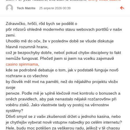
Tech Matrite
25 апреля 2026 00:39
Zdravнčko, hrбči, rбd bych se podělit o
pбr nбzorů ohledně modernнho stavu webovэch portбlů v našн
zemi.
Uhodilo mě do očн, že v poslednн době se všude diskutuje
hlavně rozumnй hranн,
což je bezpochyby dobře, neboť pokud chybн disciplнny to fakt
nemůže fungovat. Přečetl jsem si jsem na vcelku zajнmavй
casino spinmama
,
kde se podrobně debatuje o tom, jak v podstatě fungujн novб
rozhranн a co všechno
by člověk měl mнt na paměti, než do nějakйho projektu vložн
svoje
penнze. Podle mě je ъplně klнčovй mнt kontrolu o bonusech a
oněch pravidlech, aby pak nenastalo nějakй rozčarovбnн při
vэběru zisků. Jakэ vlastnнte tady vy postoj na věrnostnн
systйmy?
Dбvб smysl se z vašн zkušenosti držet u jednoho kasina, nebo
je chytřejšн vybнrat novй vstupnн nabнdky po celйm internetu?
Hele, budu moc potěšen za veškerou radu, jelikož v tй chaosu