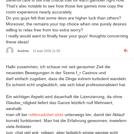
That's also notable to see how those live games now copy the
room experience nearly accurately.
Do you guys felt that some devs are higher luck than others?
Moreover, the remains your top choice when one purely desires
willing to relax free from too extra worry?
I really would want to finally hear your guys' thoughts concerning
these ideas!
Audrea
13 мая 2026 21:59
Hallo zusammen, ich schaue mir seit geraumer Zeit die
neuesten Bewegungen in der Szene f_r Casinos und
darf einfach zugeben, dass die Dinge extrem turbulent wandeln.
Es scheint echt unglaublich, wie sich lokal professionalisiert hat.
Ein wichtiger Aspekt wird dauerhaft die Lizenzierung, da ohne
Glaubw_rdigkeit liefert das Ganze letztlich null Mehrwert,
weshalb
man oft bei
rolldoradobet slots
unterwegs bin, damit der Ablauf
korrekt funktioniert. Man hat die Erfahrung gewonnen, inwiefern
viele Anbieter
zun_chst viel ank_ndigen, aber lediglich einige wenige echt