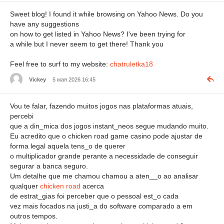
Sweet blog! I found it while browsing on Yahoo News. Do you
have any suggestions
on how to get listed in Yahoo News? I've been trying for
a while but I never seem to get there! Thank you
Feel free to surf to my website:
chatruletka18
Vickey
5 мая 2026 16:45
Vou te falar, fazendo muitos jogos nas plataformas atuais,
percebi
que a din_mica dos jogos instant_neos segue mudando muito.
Eu acredito que o chicken road game casino pode ajustar de
forma legal aquela tens_o de querer
o multiplicador grande perante a necessidade de conseguir
segurar a banca seguro.
Um detalhe que me chamou chamou a aten__o ao analisar
qualquer
chicken road
acerca
de estrat_gias foi perceber que o pessoal est_o cada
vez mais focados na justi_a do software comparado a em
outros tempos.