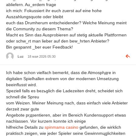
abliefern. Au_erdem frage
ich mich: Fokussiert ihr euch zuerst auf eine hohe
Auszahlungsquote oder bleibt
euch das Drumherum entscheidender? Welche Meinung meint
die Community zu diesem Thema?
Macht es Sinn das Ausprobieren auf stetig aktuelle Plattformen
oder schw_rt man lieber auf den bew_hrten Anbieter?
Bin gespannt _ber euer Feedback!
Luz
18 мая 2026 05:30
Ich habe schon vielfach bemerkt, dass die Atmosphдre in
digitalen Spielhallen extrem von der modernen Umsetzung
beeinflusst wird.
Speziell falls es bezьglich die Ladezeiten dreht, scheidet sich
schnell die Spreu
vom Weizen. Meiner Meinung nach, dass einfach viele Anbieter
derzeit zwar gute
Angebote prдsentieren, aber im Bereich Kundensupport etwas
nachlassen. Vor kurzem konnte ich einige
hilfreiche Details zu
spinmama casino
gefunden, die wirklich
praktisch zeigen, wie jeder Spieler seine Gewinnmцglichkeiten