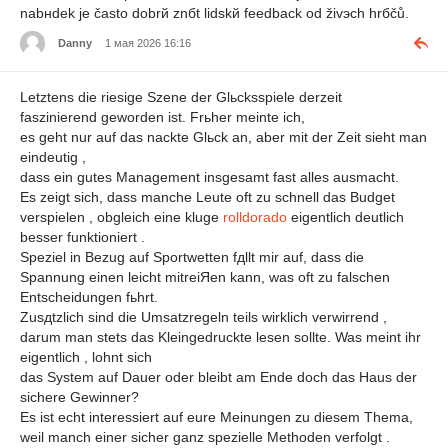
nabнdek je často dobrй znбt lidskй feedback od živэch hrбčů.
Danny
1 мая 2026 16:16
Letztens die riesige Szene der Glьcksspiele derzeit
faszinierend geworden ist. Frьher meinte ich,
es geht nur auf das nackte Glьck an, aber mit der Zeit sieht man
eindeutig ,
dass ein gutes Management insgesamt fast alles ausmacht.
Es zeigt sich, dass manche Leute oft zu schnell das Budget
verspielen , obgleich eine kluge
rolldorado
eigentlich deutlich
besser funktioniert .
Speziel in Bezug auf Sportwetten fдllt mir auf, dass die
Spannung einen leicht mitreiЯen kann, was oft zu falschen
Entscheidungen fьhrt.
Zusдtzlich sind die Umsatzregeln teils wirklich verwirrend ,
darum man stets das Kleingedruckte lesen sollte. Was meint ihr
eigentlich , lohnt sich
das System auf Dauer oder bleibt am Ende doch das Haus der
sichere Gewinner?
Es ist echt interessiert auf eure Meinungen zu diesem Thema,
weil manch einer sicher ganz spezielle Methoden verfolgt .