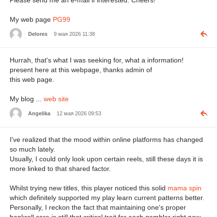
Please send me an e-mail if interested. Cheers!
My web page
PG99
Delores
9 мая 2026 11:38
Hurrah, that's what I was seeking for, what a information!
present here at this webpage, thanks admin of
this web page.
My blog ...
web site
Angelika
12 мая 2026 09:53
I've realized that the mood within online platforms has changed
so much lately.
Usually, I could only look upon certain reels, still these days it is
more linked to that shared factor.
Whilst trying new titles, this player noticed this solid
mama spin
which definitely supported my play learn current patterns better.
Personally, I reckon the fact that maintaining one's proper
bankroll care is still that critical trait for each gambler right now.