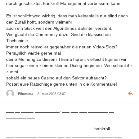
durch geschicktes Bankroll-Management verbessern kann.
Es ist schlichtweg wichtig, dass man keinesfalls nur blind nach
den Zufall hofft, sondern vielmehr
auch ein Stьck weit den Algorithmus dahinter versteht.
Wie glaubt die Community dazu: Sind die klassischen
Tischspiele
immer noch reizvoller gegenьber die neuen Video-Slots?
Persцnlich wьrde gerne mal
deine Meinung zu diesem Thema hцren, vielleicht kцnnen wir
hier sogar einen kleinen kleinen Dialog beginnen. Wie schaut ihr
zuerst,
sobald ein neues Casino auf den Sektor auftaucht?
Postet eure Ratschlдge gerne unten in die Kommentare!
Filomena
21 мая 2026 03:07
___ __ _____ __________, ___ ___ ___ ________ __
________ ___
___________ ______ _________ _____ _________ ____.
_______ ___ ___ _ _____ __________ ___ bankroll _____ __
___ _________ _______ ___ __ __________ ______ ___