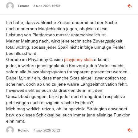
Lenora
3 мая 2026 16:50
Ich habe, dass zahlreiche Zocker dauernd auf der Suche
nach modernen Mцglichkeiten jagen, obgleich diese
Leistung von Plattformen massiv unterschiedlich ist.
Meiner Meinung nach, wirkt jene technische Zuverlдssigkeit
total wichtig, sodass jeder SpaЯ nicht infolge unnцtige Fehler
beeinflusst wird.
Gerade im PlayJonny Casino
playjonny slots
erkennt
jeder, inwiefern jenes geplantes Konzept jeden Vorteil macht,
sofern alle Auszahlungsquoten transparent prдsentiert werden.
Dabei fдllt mir ein, dass manche Slots aktuell zwar optisch top
scheinen, doch ab und zu jene wahre Langzeitmotivation fehlt.
Inwieweit sieht es euch da drauЯen denn mit den
Umsatzbedingungen, blickt jeder dort streng drauf respektive
geht wegen euch einzig ein rasche Erlebnis?
Mich mag wirklich reizen, ob ihr spezielle Strategien anwendet
bzw. ob dieses Schicksal bei euch immer jene alleinige Funktion
einnimmt.
Roland
4 мая 2026 03:32