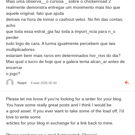
Mais uma observa__o curiosa _ sobre o chickenroad 2
realmente demonstra entregar um movimento mais liso que
aquele original, fato que ajuda
demais na hora de tomar o cashout veloz. No fim das contas,
acho
que toda essa estrat_gia faz toda a import_ncia para n_o
perder
tudo logo de cara. A turma igualmente percebem que tais
multiplicadores
estariam bem mais raros em determinados hor_rios do dia?
Mas qual o lucro de hoje que a galera tenta alcan_ar antes de
encerrar
o jogo?
Ralph
8 мая 2026 05:34
Please let me know if you're looking for a writer for your blog.
You have some really great posts and I think I would be
a good asset. If you ever want to take some of the load off, I'd
love to write some
articles for your blog in exchange for a link back to mine.