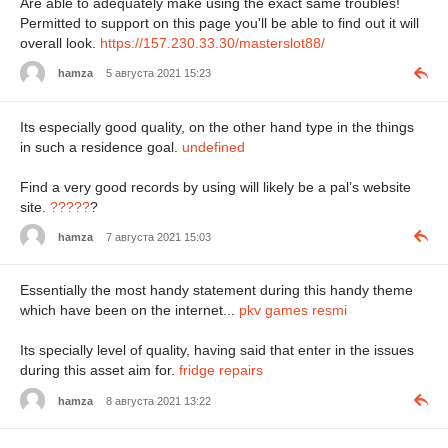
Are able to adequately make using the exact same troubles!
Permitted to support on this page you'll be able to find out it will
overall look.
https://157.230.33.30/masterslot88/
hamza
5 августа 2021 15:23
Its especially good quality, on the other hand type in the things
in such a residence goal.
undefined
Find a very good records by using will likely be a pal’s website
site.
?????
?
hamza
7 августа 2021 15:03
Essentially the most handy statement during this handy theme
which have been on the internet...
pkv games resmi
Its specially level of quality, having said that enter in the issues
during this asset aim for.
fridge repairs
hamza
8 августа 2021 13:22