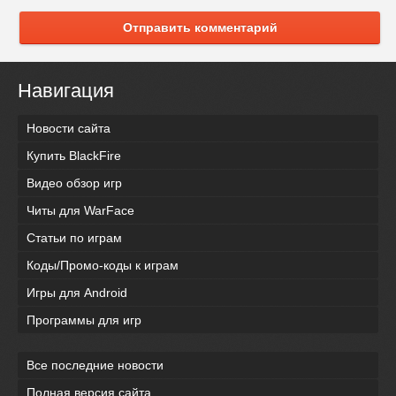
Отправить комментарий
Навигация
Новости сайта
Купить BlackFire
Видео обзор игр
Читы для WarFace
Статьи по играм
Коды/Промо-коды к играм
Игры для Android
Программы для игр
Все последние новости
Полная версия сайта