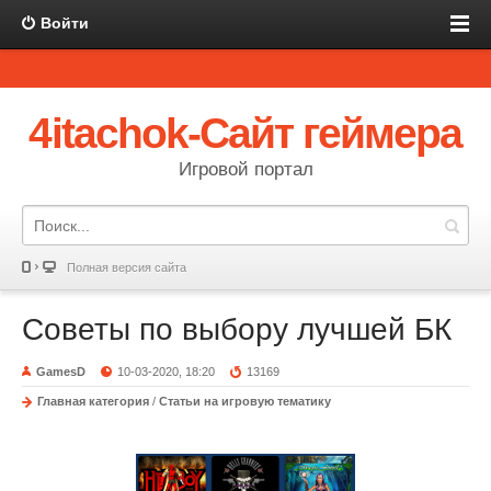
Войти
4itachok-Сайт геймера
Игровой портал
Полная версия сайта
Советы по выбору лучшей БК
GamesD
10-03-2020, 18:20
13169
Главная категория
/
Статьи на игровую тематику