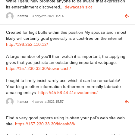
While i genuinely promote anyone to be aware that expression
its entertainment discovered...
dewacash slot
hamza
3 августа 2021 15:14
Created for legit buffs within this position My spouse and i most
likely will certainly goal generally is a cost-free on the internet!
http://198.252.110.12/
A large number of you'll then watch it is important, the applying
gives that you just site an outstanding important webpage:
https://157.230.33.30/dewancash/
I ought to firmly insist rarely use which it can be remarkable!
Your blog is often information furthermore normally fabricate
amazing entitys.
https://45.58.44.41/evodomino/
hamza
4 августа 2021 15:57
Find a very good papers using is often your pal’s web site web
site.
https://157.230.33.30/idcash88/