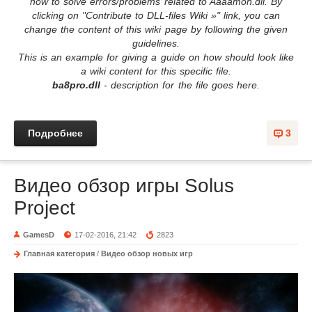
how to solve errors/problems related to Aaaamon.dll. By
clicking on "Contribute to DLL-files Wiki »" link, you can
change the content of this wiki page by following the given
guidelines.
This is an example for giving a guide on how should look like
a wiki content for this specific file.
ba8pro.dll
- description for the file goes here.
Подробнее
3
Видео обзор игры Solus
Project
GamesD
17-02-2016, 21:42
2823
Главная категория
/
Видео обзор новых игр