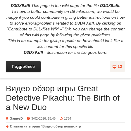
D3DX9.dll
This page is the wiki page for the file
D3DX9.dll.
To have a better community on Dll-Files.com, we would be
happy if you could contribute in giving better instructions on how
to solve errors/problems related to
D3DX9.dll
. By clicking on
"Contribute to DLL-files Wiki »" link, you can change the content
of this wiki page by following the given guidelines.
This is an example for giving a guide on how should look like a
wiki content for this specific file.
D3DX9.dll
- description for the file goes here.
Подробнее
12
Видео обзор игры Great
Detective Pikachu: The Birth of
a New Duo
GamesD
3-02-2016, 15:46
1734
Главная категория
/
Видео обзор новых игр